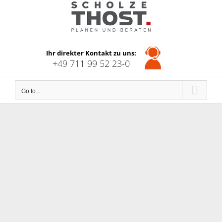
Skip
to
content
Ihr direkter Kontakt zu uns:
+49 711 99 52 23-0
Go to...