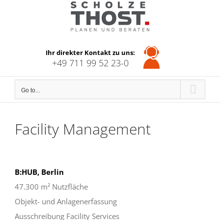
Skip
to
content
Ihr direkter Kontakt zu uns:
+49 711 99 52 23-0
Go to...
Facility Management
B:HUB, Berlin
47.300 m² Nutzfläche
Objekt- und Anlagenerfassung
Ausschreibung Facility Services